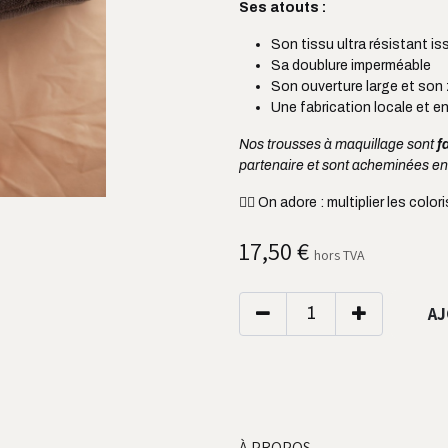
Ses atouts :
Son tissu ultra résistant is
Sa doublure imperméable
Son ouverture large et son z
Une fabrication locale et en
Nos trousses à maquillage sont
f
partenaire et sont acheminées e
👌🏼
On adore : multiplier les color
17,50
€
hors TVA
AJ
À PROPOS