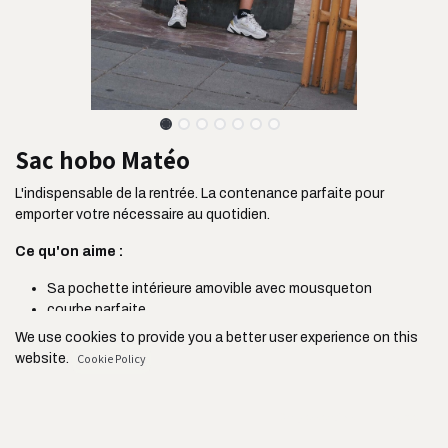
Sac hobo Matéo
L'indispensable de la rentrée. La contenance parfaite pour
emporter votre nécessaire au quotidien.
Ce qu'on aime :
Sa pochette intérieure amovible avec mousqueton
courbe parfaite
Sa taille idéale pour emporter votre ordinateur (jusqu'à 14
We use cookies to provide you a better user experience on this
pouces)
website.
Cookie Policy
Sa grande poche zippée intérieure
Sa anse large ultra confortable
Sa doublure noire en coton
Only essentials
I agree
Son fermoir aimanté ultra pratique