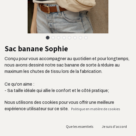
Sac banane Sophie
Conçu pour vous accompagner au quotidien et pour longtemps,
nous avons dessiné notre sac banane de sorte à réduire au
maximum les chutes de tissu lors de la fabrication.
Ce qu'on aime :
- Sa taille idéale qui allie le confort et le côté pratique;
- Son tissu ultra résistant issu de l'industrie de l'ameublement;
Nous utilisons des cookies pour vous offrir une meilleure
- Sa poche plaquée située à l'avant pour ranger vos clés, votre
expérience utilisateur sur ce site.
Politique en matière de cookies
carte de transport ou vos écouteurs;
- Sa bandoulière réglable jusqu'à 105 cm;
- Ses deux fermetures YKK connues pour leur résistance;
Que les essentiels
Je suis d'accord
- Sa fabrication au Portugal et en circuit court acheminé en
France par camion;