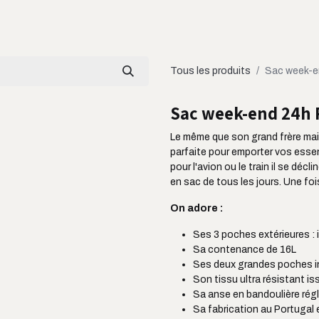
LOOKBOOK
CATALOGUE
À PROPOS
Tous les produits
Sac week-e
Sac week-end 24h 
Le même que son grand frère mais
parfaite pour emporter vos essent
pour l'avion ou le train il se dé
en sac de tous les jours. Une fo
On adore :
Ses 3 poches extérieures : id
Sa contenance de 16L
Ses deux grandes poches i
Son tissu ultra résistant is
Sa anse en bandoulière régl
Sa fabrication au Portugal 