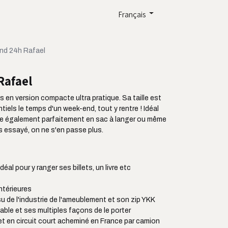
Français
nd 24h Rafael
Rafael
 en version compacte ultra pratique. Sa taille est
iels le temps d'un week-end, tout y rentre ! Idéal
cline également parfaitement en sac à langer ou même
is essayé, on ne s'en passe plus.
éal pour y ranger ses billets, un livre etc
ntérieures
su de l'industrie de l'ameublement et son zip YKK
able et ses multiples façons de le porter
et en circuit court acheminé en France par camion