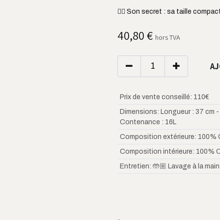
👌🏼 Son secret : sa taille compa
40,80
€
hors TVA
AJ
Prix de vente conseillé
:
110€
Dimensions
:
Longueur : 37 cm -
Contenance : 16L
Composition extérieure
:
100% 
Composition intérieure
:
100% 
Entretien
:
🤲🏼 Lavage à la main