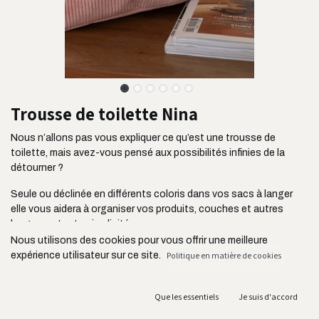
Trousse de toilette Nina
Nous n’allons pas vous expliquer ce qu’est une trousse de
toilette, mais avez-vous pensé aux possibilités infinies de la
détourner ?
Seule ou déclinée en différents coloris dans vos sacs à langer
elle vous aidera à organiser vos produits, couches et autres
langes en toute simplicité.
Nous utilisons des cookies pour vous offrir une meilleure
Parfaite en organisatrice de valise, en trousse à tricot, à vernis,
expérience utilisateur sur ce site.
Politique en matière de cookies
en maxi trousse à crayons, la seule limite à son utilisation sera
celle de votre imagination.
Que les essentiels
Je suis d'accord
Ses atouts :