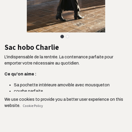
Sac hobo Charlie
L'indispensable de la rentrée. La contenance parfaite pour
emporter votre nécessaire au quotidien.
Ce qu'on aime :
Sa pochette intérieure amovible avec mousqueton
courbe parfaite
Sa taille idéale pour emporter votre ordinateur (jusqu'à 14
We use cookies to provide you a better user experience on this
pouces)
website.
Cookie Policy
Sa grande poche zippée intérieure
Sa anse large ultra confortable
Sa doublure noire en coton
Only essentials
I agree
Son fermoir aimanté ultra pratique