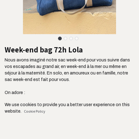
Week-end bag 72h Lola
Nous avons imaginé notre sac week-end pour vous suivre dans
vos escapades au grand air, en week-end à la mer ou même en
séjour à la maternité. En solo, en amoureux ou en famille, notre
sac week-end est fait pour vous.
On adore :
- Sa contenance de 44L
We use cookies to provide you a better user experience on this
- Ses 3 poches extérieures : idéal pour y ranger ses billets, un livre
website.
Cookie Policy
etc
- Ses deux grandes poches intérieures
- Son passant de maintien à la valise : ultra pratique
Only essentials
I agree
- Son tissu ultra résistant issu de l'industrie de l'ameublement et
son zip YKK