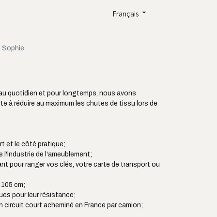
Français
 Sophie
u quotidien et pour longtemps, nous avons
e à réduire au maximum les chutes de tissu lors de
ort et le côté pratique;
e l'industrie de l'ameublement;
ant pour ranger vos clés, votre carte de transport ou
à 105 cm;
es pour leur résistance;
en circuit court acheminé en France par camion;