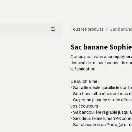
LOOKBOOK
CATALOGUE
À PROPOS
Tous les produits
Sac banane
Sac banane Sophie
Conçu pour vous accompagner a
dessiné notre sac banane de sort
la fabrication.
Ce qu'on aime :
- Sa taille idéale qui allie le conf
- Son tissu ultra résistant issu d
- Sa poche plaquée située à l'av
vos écouteurs;
- Sa bandoulière réglable jusqu'
- Ses deux fermetures YKK connu
- Sa fabrication au Portugal et 