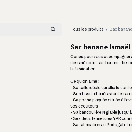
LOOKBOOK
CATALOGUE
À PROPOS
Tous les produits
Sac banane
Sac banane Ismaël
Conçu pour vous accompagner a
dessiné notre sac banane de sort
la fabrication.
Ce qu'on aime :
- Sa taille idéale qui allie le conf
- Son tissu ultra résistant issu 
- Sa poche plaquée située à l'av
vos écouteurs
- Sa bandoulière réglable jusqu'
- Ses deux fermetures YKK connu
- Sa fabrication au Portugal et 