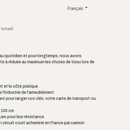
Français
 Ismaël
u quotidien et pour longtemps, nous avons
e à réduire au maximum les chutes de tissu lors de
ort et le côté pratique
de l'industrie de l'ameublement
ant pour ranger vos clés, votre carte de transport ou
à 105 cm
es pour leur résistance
en circuit court acheminé en France par camion