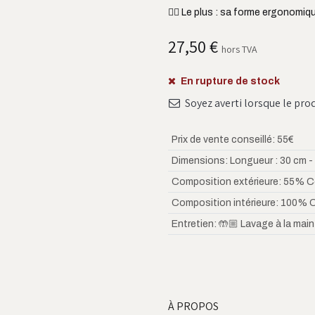
👌🏼 Le plus : sa forme ergonomiq
27,50
€
hors TVA
En rupture de stock
Soyez averti lorsque le pro
Prix de vente conseillé
:
55€
Dimensions
:
Longueur : 30 cm -
Composition extérieure
:
55% Co
Composition intérieure
:
100% 
Entretien
:
🤲🏼 Lavage à la main
À PROPOS