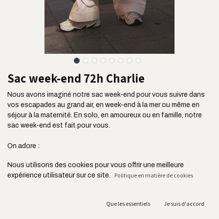
Sac week-end 72h Charlie
Nous avons imaginé notre sac week-end pour vous suivre dans
vos escapades au grand air, en week-end à la mer ou même en
séjour à la maternité. En solo, en amoureux ou en famille, notre
sac week-end est fait pour vous.
On adore :
- Sa contenance de 44L
Nous utilisons des cookies pour vous offrir une meilleure
- Ses 3 poches extérieures : idéal pour y ranger ses billets, un livre
expérience utilisateur sur ce site.
Politique en matière de cookies
etc
- Ses deux grandes poches intérieures
- Son passant de maintien à la valise : ultra pratique
Que les essentiels
Je suis d'accord
- Son tissu ultra résistant issu de l'industrie de l'ameublement et
son zip YKK