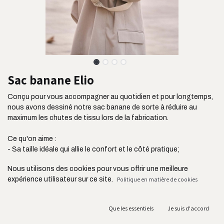
Sac banane Elio
Conçu pour vous accompagner au quotidien et pour longtemps,
nous avons dessiné notre sac banane de sorte à réduire au
maximum les chutes de tissu lors de la fabrication.
Ce qu'on aime :
- Sa taille idéale qui allie le confort et le côté pratique;
- Son tissu ultra résistant issu de l'industrie de l'ameublement;
Nous utilisons des cookies pour vous offrir une meilleure
- Sa poche plaquée située à l'avant pour ranger vos clés, votre
expérience utilisateur sur ce site.
Politique en matière de cookies
carte de transport ou vos écouteurs;
- Sa bandoulière réglable jusqu'à 105 cm;
- Ses deux fermetures YKK connues pour leur résistance;
Que les essentiels
Je suis d'accord
- Sa fabrication au Portugal et en circuit court acheminé en
France par camion;