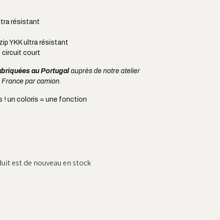
tra résistant
ip YKK ultra résistant
 circuit court
abriquées au Portugal
auprès de notre atelier
n France par camion.
is ! un coloris = une fonction
duit est de nouveau en stock