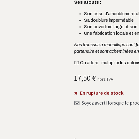
Ses atouts :
Son tissu d'ameublement ul
Sa doublure imperméable
Son ouverture large et son z
Une fabrication locale et en
Nos trousses à maquillage sont
f
partenaire et sont acheminées e
👌🏼
On adore : multiplier les color
17,50
€
hors TVA
En rupture de stock
Soyez averti lorsque le pro