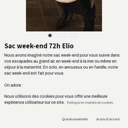
Sac week-end 72h Elio
Nous avons imaginé notre sac week-end pour vous suivre dans
vos escapades au grand air, en week-end à la mer ou même en
séjour à la maternité. En solo, en amoureux ou en famille, notre
sac week-end est fait pour vous.
On adore :
- Sa contenance de 44L
Nous utilisons des cookies pour vous offrir une meilleure
- Ses 3 poches extérieures : idéal pour y ranger ses billets, un livre
expérience utilisateur sur ce site.
Politique en matière de cookies
etc
- Ses deux grandes poches intérieures
- Son passant de maintien à la valise : ultra pratique
Que les essentiels
Je suis d'accord
- Son tissu ultra résistant issu de l'industrie de l'ameublement et
son zip YKK