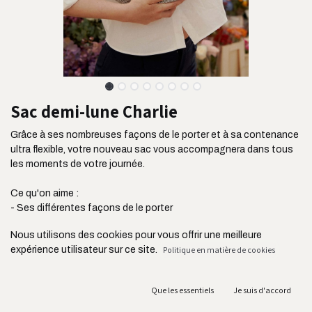
Sac demi-lune Charlie
Grâce à ses nombreuses façons de le porter et à sa contenance
ultra flexible, votre nouveau sac vous accompagnera dans tous
les moments de votre journée.
Ce qu'on aime :
- Ses différentes façons de le porter
- Sa taille idéale et sa contenance flexible
Nous utilisons des cookies pour vous offrir une meilleure
- Son côté à la fois chic et décontracté
expérience utilisateur sur ce site.
Politique en matière de cookies
- Ses deux poches extérieures zippées et sa poche intérieure
plaquée
- Son tissu ultra résistant issu de l'industrie de l'ameublement
Que les essentiels
Je suis d'accord
- Sa bandoulière réglable jusqu'à 105 cm
- Sa fabrication au Portugal et en circuit court acheminé en