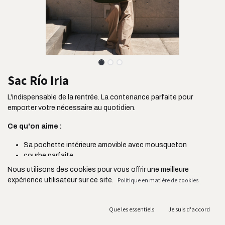
Sac Río Iria
L'indispensable de la rentrée. La contenance parfaite pour
emporter votre nécessaire au quotidien.
Ce qu'on aime :
Sa pochette intérieure amovible avec mousqueton
courbe parfaite
Sa taille idéale pour emporter votre ordinateur (jusqu'à 14
Nous utilisons des cookies pour vous offrir une meilleure
pouces)
expérience utilisateur sur ce site.
Politique en matière de cookies
Sa grande poche zippée intérieure
Sa anse large ultra confortable
Sa doublure noire en coton
Que les essentiels
Je suis d'accord
Son fermoir aimanté ultra pratique