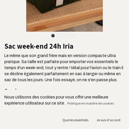
Sac week-end 24h Iria
Le même que son grand frère mais en version compacte ultra
pratique. Sa taille est parfaite pour emporter vos essentiels le
temps d'un week-end, tout y rentre ! Idéal pour l'avion ou le train il
se décline également parfaitement en sac à langer ou même en
sac de tous les jours. Une fois essayé, on ne s'en passe plus.
On adore :
Nous utilisons des cookies pour vous offrir une meilleure
Ses 3 poches extérieures : idéal pour y ranger ses billets, un
expérience utilisateur sur ce site.
Politique en matière de cookies
livre etc
Sa contenance de 16L
Ses deux grandes poches intérieures
Que les essentiels
Je suis d'accord
Son tissu ultra résistant issu de l'industrie de l'ameublement