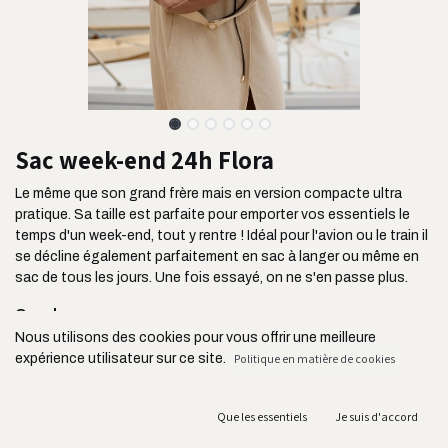
Sac week-end 24h Flora
Le même que son grand frère mais en version compacte ultra
pratique. Sa taille est parfaite pour emporter vos essentiels le
temps d'un week-end, tout y rentre ! Idéal pour l'avion ou le train il
se décline également parfaitement en sac à langer ou même en
sac de tous les jours. Une fois essayé, on ne s'en passe plus.
On adore :
Nous utilisons des cookies pour vous offrir une meilleure
Ses 3 poches extérieures : idéal pour y ranger ses billets, un
expérience utilisateur sur ce site.
Politique en matière de cookies
livre etc
Sa contenance de 16L
Ses deux grandes poches intérieures
Que les essentiels
Je suis d'accord
Son tissu ultra résistant issu de l'industrie de l'ameublement