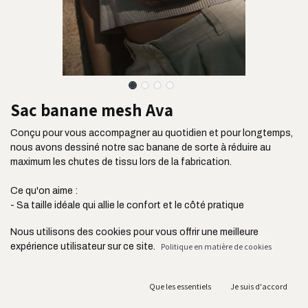
Sac banane mesh Ava
Conçu pour vous accompagner au quotidien et pour longtemps,
nous avons dessiné notre sac banane de sorte à réduire au
maximum les chutes de tissu lors de la fabrication.
Ce qu'on aime :
- Sa taille idéale qui allie le confort et le côté pratique
- Son tissu ultra résistant issu de l'industrie de l'ameublement
Nous utilisons des cookies pour vous offrir une meilleure
- Sa poche plaquée située à l'avant pour ranger vos clés, votre
expérience utilisateur sur ce site.
Politique en matière de cookies
carte de transport ou vos écouteurs
- Sa bandoulière réglable jusqu'à 105 cm
- Ses deux fermetures YKK connues pour leur résistance
Que les essentiels
Je suis d'accord
- Sa fabrication au Portugal et en circuit court acheminé en
France par camion