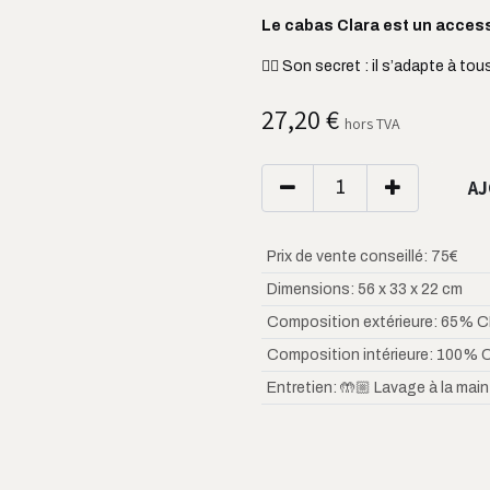
Le cabas Clara est un access
👌🏼 Son secret : il s’adapte à to
27,20
€
hors TVA
AJ
Prix de vente conseillé
:
75€
Dimensions
:
56 x 33 x 22 cm
Composition extérieure
:
65% C
Composition intérieure
:
100% 
Entretien
:
🤲🏼 Lavage à la main