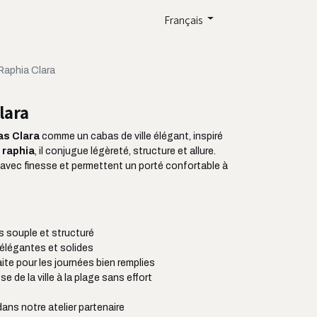
Français
Raphia Clara
lara
as Clara
comme un cabas de ville élégant, inspiré
n
raphia
, il conjugue légèreté, structure et allure.
avec finesse et permettent un porté confortable à
is souple et structuré
 élégantes et solides
aite pour les journées bien remplies
se de la ville à la plage sans effort
 dans notre atelier partenaire