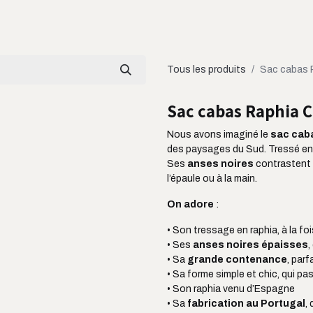
LOOKBOOK
CATALOGUE
À PROPOS
Tous les produits
Sac cabas 
Sac cabas Raphia C
Nous avons imaginé le
sac cab
des paysages du Sud. Tressé e
Ses
anses noires
contrastent 
l’épaule ou à la main.
On adore
:
• Son tressage en raphia, à la fo
• Ses
anses noires épaisses
,
• Sa
grande contenance
, parf
• Sa forme simple et chic, qui pas
• Son raphia venu d’Espagne
• Sa
fabrication au Portugal
,