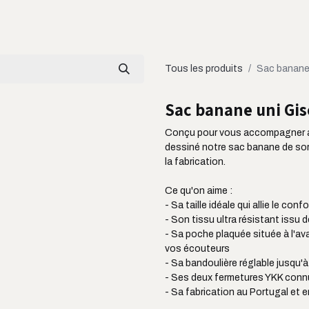
LOOKBOOK
CATALOGUE
À PROPOS
Tous les produits
Sac banane 
Sac banane uni Gis
Conçu pour vous accompagner a
dessiné notre sac banane de sort
la fabrication.
Ce qu'on aime :
- Sa taille idéale qui allie le conf
- Son tissu ultra résistant issu 
- Sa poche plaquée située à l'av
vos écouteurs
- Sa bandoulière réglable jusqu'
- Ses deux fermetures YKK connu
- Sa fabrication au Portugal et 