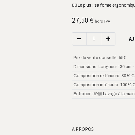
👌🏼 Le plus : sa forme ergonomiq
27,50
€
hors TVA
AJ
Prix de vente conseillé
:
55€
Dimensions
:
Longueur : 30 cm -
Composition extérieure
:
80% C
Composition intérieure
:
100% 
Entretien
:
🤲🏼 Lavage à la main
À PROPOS