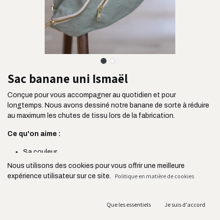
Sac banane uni Ismaël
Conçue pour vous accompagner au quotidien et pour
longtemps. Nous avons dessiné notre banane de sorte à réduire
au maximum les chutes de tissu lors de la fabrication.
Ce qu'on aime :
Sa couleur
Sa taille idéale qui allie le confort et le côté pratique
Nous utilisons des cookies pour vous offrir une meilleure
Son tissu ultra résistant issu de l'industrie de l'ameublement
expérience utilisateur sur ce site.
Politique en matière de cookies
Sa poche plaquée située à l'avant pour ranger vos clés,
votre carte de transport ou vos écouteurs
Sa bandoulière réglable jusqu'à 105 cm
Que les essentiels
Je suis d'accord
Ses deux fermetures YKK connues pour leur résistance