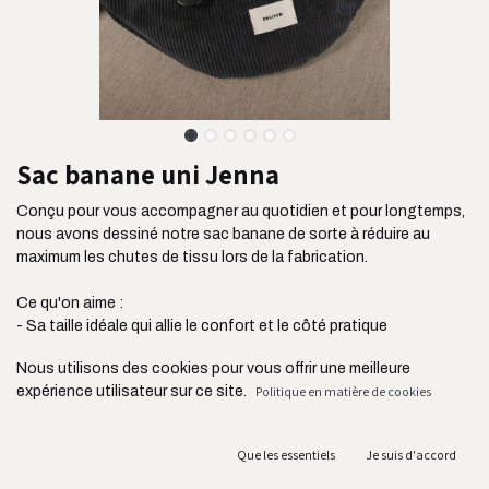
Sac banane uni Jenna
Conçu pour vous accompagner au quotidien et pour longtemps,
nous avons dessiné notre sac banane de sorte à réduire au
maximum les chutes de tissu lors de la fabrication.
Ce qu'on aime :
- Sa taille idéale qui allie le confort et le côté pratique
- Son tissu ultra résistant issu de l'industrie de l'ameublement
Nous utilisons des cookies pour vous offrir une meilleure
- Sa poche plaquée située à l'avant pour ranger vos clés, votre
expérience utilisateur sur ce site.
Politique en matière de cookies
carte de transport ou vos écouteurs
- Sa bandoulière réglable jusqu'à 105 cm
- Ses deux fermetures YKK connues pour leur résistance
Que les essentiels
Je suis d'accord
- Sa fabrication au Portugal et en circuit court acheminé en
France par camion