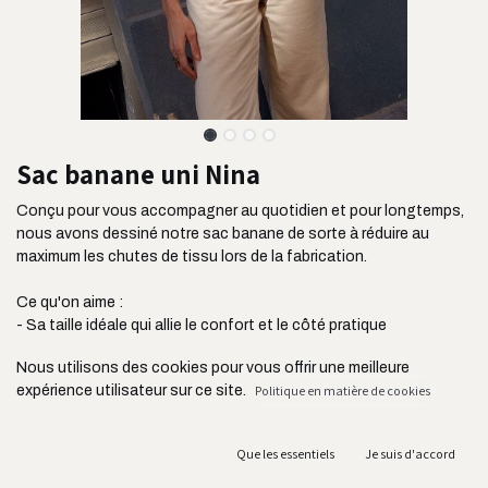
Sac banane uni Nina
Conçu pour vous accompagner au quotidien et pour longtemps,
nous avons dessiné notre sac banane de sorte à réduire au
maximum les chutes de tissu lors de la fabrication.
Ce qu'on aime :
- Sa taille idéale qui allie le confort et le côté pratique
- Son tissu ultra résistant issu de l'industrie de l'ameublement
Nous utilisons des cookies pour vous offrir une meilleure
- Sa poche plaquée située à l'avant pour ranger vos clés, votre
expérience utilisateur sur ce site.
Politique en matière de cookies
carte de transport ou vos écouteurs
- Sa bandoulière réglable jusqu'à 105 cm
- Ses deux fermetures YKK connues pour leur résistance
Que les essentiels
Je suis d'accord
- Sa fabrication au Portugal et en circuit court acheminé en
France par camion