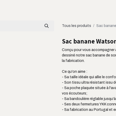
LOOKBOOK
CATALOGUE
À PROPOS
Tous les produits
Sac banan
Sac banane Watso
Conçu pour vous accompagner a
dessiné notre sac banane de sort
la fabrication.
Ce qu'on aime :
- Sa taille idéale qui allie le conf
- Son tissu ultra résistant issu d
- Sa poche plaquée située à l'av
vos écouteurs;
- Sa bandoulière réglable jusqu'
- Ses deux fermetures YKK connu
- Sa fabrication au Portugal et 