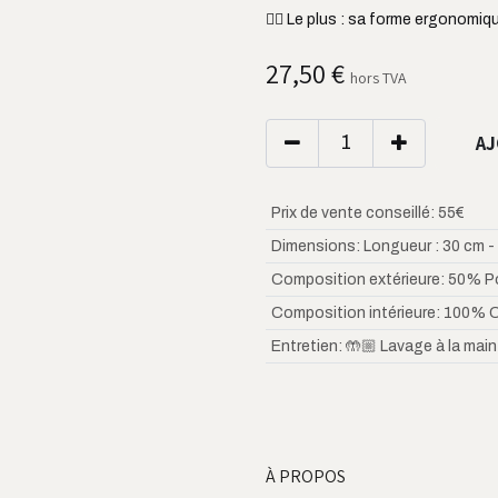
👌🏼 Le plus : sa forme ergonomiq
27,50
€
hors TVA
AJ
Prix de vente conseillé
:
55€
Dimensions
:
Longueur : 30 cm -
Composition extérieure
:
50% Po
Composition intérieure
:
100% 
Entretien
:
🤲🏼 Lavage à la main
À PROPOS