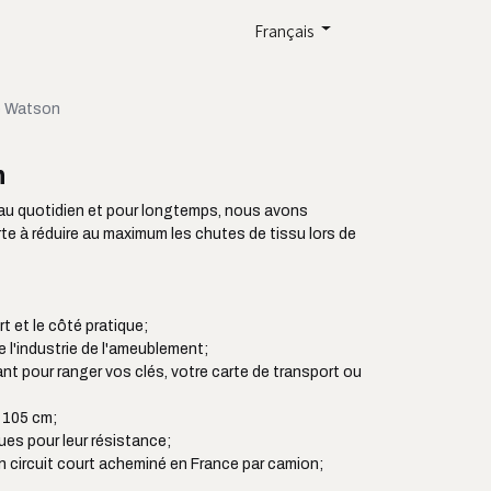
Français
e Watson
n
u quotidien et pour longtemps, nous avons
e à réduire au maximum les chutes de tissu lors de
ort et le côté pratique;
e l'industrie de l'ameublement;
ant pour ranger vos clés, votre carte de transport ou
à 105 cm;
es pour leur résistance;
en circuit court acheminé en France par camion;