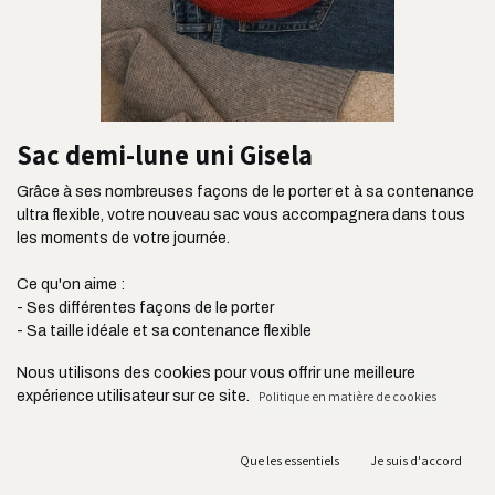
Sac demi-lune uni Gisela
Grâce à ses nombreuses façons de le porter et à sa contenance
ultra flexible, votre nouveau sac vous accompagnera dans tous
les moments de votre journée.
Ce qu'on aime :
- Ses différentes façons de le porter
- Sa taille idéale et sa contenance flexible
- Son côté à la fois chic et décontracté
Nous utilisons des cookies pour vous offrir une meilleure
- Ses deux poches extérieures zippées et sa poche intérieure
expérience utilisateur sur ce site.
Politique en matière de cookies
plaquée
- Son tissu ultra résistant issu de l'industrie de l'ameublement
- Sa bandoulière réglable jusqu'à 105 cm
Que les essentiels
Je suis d'accord
- Sa fabrication au Portugal et en circuit court acheminé en
France par camion