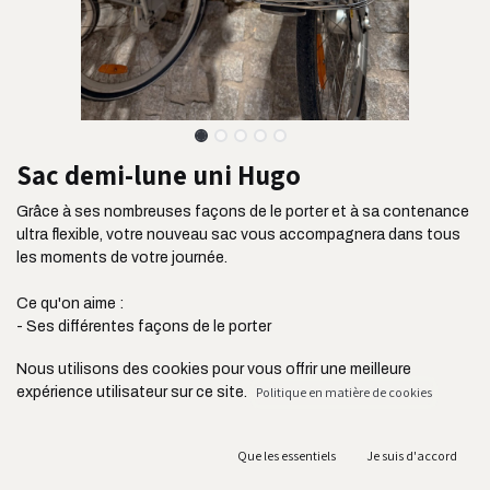
Sac demi-lune uni Hugo
Grâce à ses nombreuses façons de le porter et à sa contenance
ultra flexible, votre nouveau sac vous accompagnera dans tous
les moments de votre journée.
Ce qu'on aime :
- Ses différentes façons de le porter
- Sa taille idéale et sa contenance flexible
Nous utilisons des cookies pour vous offrir une meilleure
- Son côté à la fois chic et décontracté
expérience utilisateur sur ce site.
Politique en matière de cookies
- Ses deux poches extérieures zippées et sa poche intérieure
plaquée
- Son tissu ultra résistant issu de l'industrie de l'ameublement
Que les essentiels
Je suis d'accord
- Sa bandoulière réglable jusqu'à 105 cm
- Sa fabrication au Portugal et en circuit court acheminé en