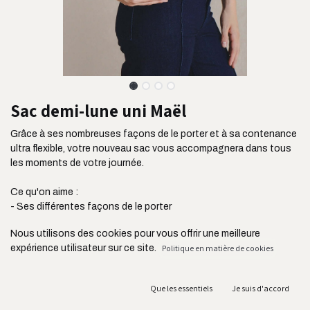
Sac demi-lune uni Maël
Grâce à ses nombreuses façons de le porter et à sa contenance
ultra flexible, votre nouveau sac vous accompagnera dans tous
les moments de votre journée.
Ce qu'on aime :
- Ses différentes façons de le porter
- Sa taille idéale et sa contenance flexible
Nous utilisons des cookies pour vous offrir une meilleure
- Son côté à la fois chic et décontracté
expérience utilisateur sur ce site.
Politique en matière de cookies
- Ses deux poches extérieures zippées et sa poche intérieure
plaquée
- Son tissu ultra résistant issu de l'industrie de l'ameublement
Que les essentiels
Je suis d'accord
- Sa bandoulière réglable jusqu'à 105 cm
- Sa fabrication au Portugal et en circuit court acheminé en