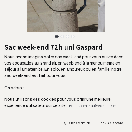
Sac week-end 72h uni Gaspard
Nous avons imaginé notre sac week-end pour vous suivre dans
vos escapades au grand air, en week-end à la mer ou même en
séjour à la maternité. En solo, en amoureux ou en famille, notre
sac week-end est fait pour vous.
On adore :
- Sa contenance de 44L
Nous utilisons des cookies pour vous offrir une meilleure
- Ses 3 poches extérieures : idéal pour y ranger ses billets, un livre
expérience utilisateur sur ce site.
Politique en matière de cookies
etc
- Ses deux grandes poches intérieures
- Son passant de maintien à la valise : ultra pratique
Que les essentiels
Je suis d'accord
- Son tissu ultra résistant issu de l'industrie de l'ameublement et
son zip YKK