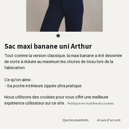
Sac maxi banane uni Arthur
Tout comme la version classique, la maxi banane a été dessinée
de sorte à réduire au maximum les chutes de tissu lors de la
fabrication.
Ce qu'on aime :
- Sa poche intérieure zippée ultra pratique
- Sa taille idéale pour transporter encore plus de choses
Nous utilisons des cookies pour vous offrir une meilleure
- Son tissu ultra résistant issu de l'industrie de l'ameublement
expérience utilisateur sur ce site.
Politique en matière de cookies
- Sa poche plaquée située à l'avant pour ranger votre téléphone
- Sa bandoulière réglable jusqu'à 105 cm Ses fermetures YKK
connues pour leur résistance
Que les essentiels
Je suis d'accord
- Sa fabrication au Portugal et en circuit court acheminé en
France par camion