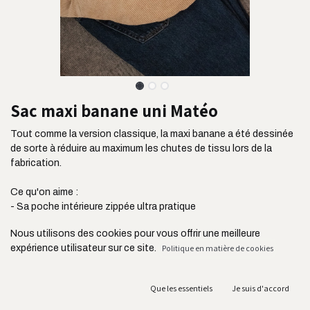
Sac maxi banane uni Matéo
Tout comme la version classique, la maxi banane a été dessinée
de sorte à réduire au maximum les chutes de tissu lors de la
fabrication.
Ce qu'on aime :
- Sa poche intérieure zippée ultra pratique
- Sa taille idéale pour transporter encore plus de choses
Nous utilisons des cookies pour vous offrir une meilleure
- Son tissu ultra résistant issu de l'industrie de l'ameublement
expérience utilisateur sur ce site.
Politique en matière de cookies
- Sa poche plaquée située à l'avant pour ranger votre téléphone
- Sa bandoulière réglable jusqu'à 105 cm Ses fermetures YKK
connues pour leur résistance
Que les essentiels
Je suis d'accord
- Sa fabrication au Portugal et en circuit court acheminé en
France par camion