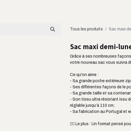
LOOKBOOK
CATALOGUE
À PROPOS
Tous les produits
Sac maxi de
Sac maxi demi-lune
Grâce à ses nombreuses façons d
votre nouveau sac vous suivra du
Ce qu'on aime :
- Sa grande poche extérieure zip
- Ses différentes façons de le po
- Sa grande taille et sa contenan
- Son tissu ultra résistant issu 
réglable jusqu’à 110 cm;
- Sa fabrication au Portugal et 
👌🏼 Le plus : Un format pensé po