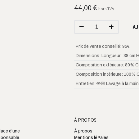
44,00
€
hors TVA
AJ
Prix de vente conseillé
:
95€
Dimensions
:
Longueur : 38 cm H
Composition extérieure
:
80% C
Composition intérieure
:
100% 
Entretien
:
🤲🏼 Lavage à la main
À PROPOS
place d'une
À propos
sponsable.
Mentions légales