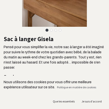
Sac à langer Gisela
Pensé pour vous simplifier la vie, notre sac à langer a été imaginé
pour suivre le rythme de votre quotidien avec bébé, de la balade
du matin au week-end chez les grands-parents. Tout y est, rien
n’est laissé au hasard. Et une fois adopté… impossible de s’en
passer.
On adore :
Nous utilisons des cookies pour vous offrir une meilleure
Ses deux poches latérales extérieures : parfaites pour
expérience utilisateur sur ce site.
Politique en matière de cookies
garder biberons ou gourdes à portée de main
Ses deux grandes poches frontales ultra pratiques
Sa contenance de 22 litres
Que les essentiels
Je suis d'accord
Son tissu intérieur imperméable