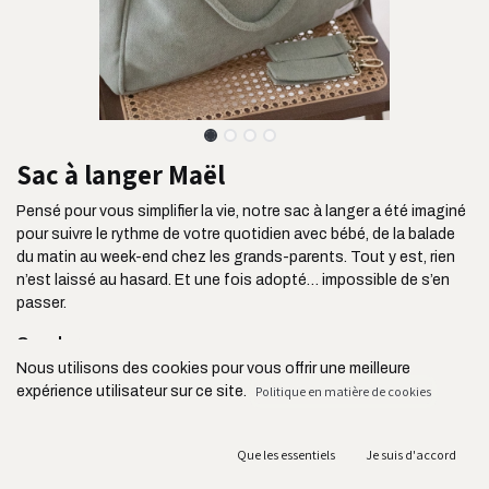
Sac à langer Maël
Pensé pour vous simplifier la vie, notre sac à langer a été imaginé
pour suivre le rythme de votre quotidien avec bébé, de la balade
du matin au week-end chez les grands-parents. Tout y est, rien
n’est laissé au hasard. Et une fois adopté… impossible de s’en
passer.
On adore :
Nous utilisons des cookies pour vous offrir une meilleure
Ses deux poches latérales extérieures : parfaites pour
expérience utilisateur sur ce site.
Politique en matière de cookies
garder biberons ou gourdes à portée de main
Ses deux grandes poches frontales ultra pratiques
Sa contenance de 22 litres
Que les essentiels
Je suis d'accord
Son tissu intérieur imperméable