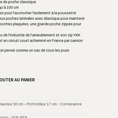
ice de poche classique
qu’à 100 cm
s pour l’accrocher facilement à la poussette
deux poches latérales avec élastique pour maintenir
 poches plaquées, une grande poche zippée pour
su de l'industrie de l'ameublement et son zip YKK
et en circuit court acheminé en France par camion
nger pensé comme un sac de tous les jours
OUTER AU PANIER
Hauteur 30 cm – Profondeur 17 cm - Contenance
oton - 20% PES