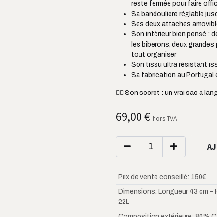
reste fermée pour faire off
Sa bandoulière réglable jus
Ses deux attaches amovible
Son intérieur bien pensé : 
les biberons, deux grandes
tout organiser
Son tissu ultra résistant is
Sa fabrication au Portugal 
👌🏼
Son secret : un vrai sac à la
69,00
€
hors TVA
AJ
Prix de vente conseillé
:
150€
Dimensions
:
Longueur 43 cm – 
22L
Composition extérieure
:
80% C