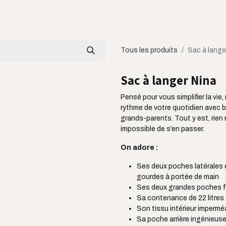
LOOKBOOK
CATALOGUE
À PROPOS
Tous les produits
Sac à lange
Sac à langer Nina
Pensé pour vous simplifier la vie,
rythme de votre quotidien avec b
grands-parents. Tout y est, rien
impossible de s’en passer.
On adore :
Ses deux poches latérales e
gourdes à portée de main
Ses deux grandes poches fr
Sa contenance de 22 litres
Son tissu intérieur impermé
Sa poche arrière ingénieuse :