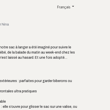
Français
r Nina
 notre sac à langer a été imaginé pour suivre le
ébé, de la balade du matin au week-end chez les
 n’est laissé au hasard. Et une fois adopté…
xtérieures : parfaites pour garder biberons ou
ontales ultra pratiques
able
 elle s’ouvre pour glisser le sac sur une valise, ou