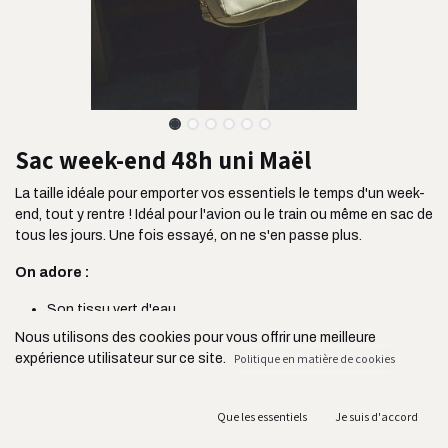
Sac week-end 48h uni Maël
La taille idéale pour emporter vos essentiels le temps d'un week-
end, tout y rentre ! Idéal pour l'avion ou le train ou même en sac de
tous les jours. Une fois essayé, on ne s'en passe plus.
On adore :
Son tissu vert d'eau
Sa contenance de 24 litres
Nous utilisons des cookies pour vous offrir une meilleure
Ses deux poches extérieures : idéal pour y ranger ses billets,
expérience utilisateur sur ce site.
Politique en matière de cookies
un livre etc
Sa grande poche arrière qui peut s’ouvrir pour glisser le sac
sur une valise, ou rester fermée pour servir de poche
Que les essentiels
Je suis d'accord
classique.