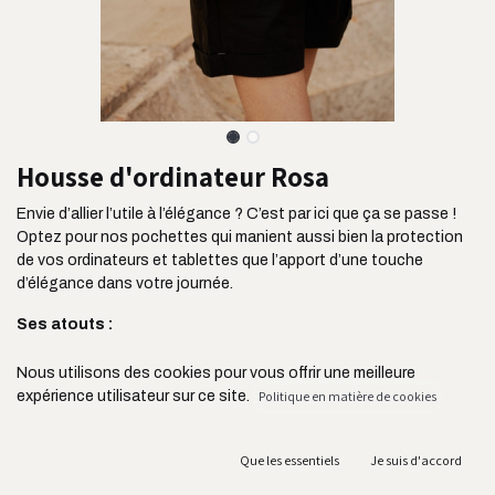
Housse d'ordinateur Rosa
Envie d’allier l’utile à l’élégance ? C’est par ici que ça se passe !
Optez pour nos pochettes qui manient aussi bien la protection
de vos ordinateurs et tablettes que l’apport d’une touche
d’élégance dans votre journée.
Ses atouts :
Son tissu ultra résistant issu de l’industrie de l’ameublement
Nous utilisons des cookies pour vous offrir une meilleure
Son rembourrage avec une mousse de protection
expérience utilisateur sur ce site.
Politique en matière de cookies
Sa doublure en coton écru et son zip YKK ultra résistant
Disponible du 12 au 16 pouces
Une fabrication locale et en circuit court
Que les essentiels
Je suis d'accord
0 déchets : les chutes sont réutilisées pour fabriquer nos