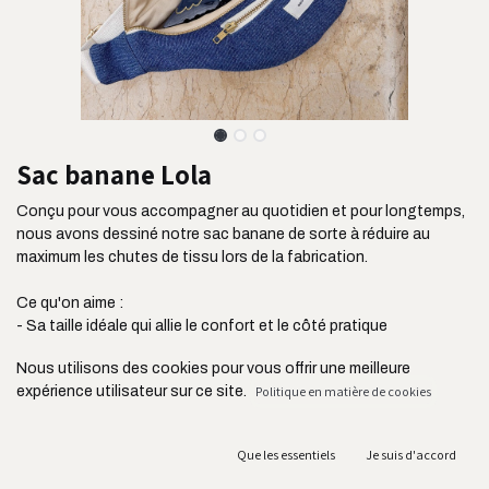
Sac banane Lola
Conçu pour vous accompagner au quotidien et pour longtemps,
nous avons dessiné notre sac banane de sorte à réduire au
maximum les chutes de tissu lors de la fabrication.
Ce qu'on aime :
- Sa taille idéale qui allie le confort et le côté pratique
- Son tissu ultra résistant issu de l'industrie de l'ameublement
Nous utilisons des cookies pour vous offrir une meilleure
- Sa poche plaquée située à l'avant pour ranger vos clés, votre
expérience utilisateur sur ce site.
Politique en matière de cookies
carte de transport ou vos écouteurs
- Sa bandoulière réglable jusqu'à 105 cm
- Ses deux fermetures YKK connues pour leur résistance
Que les essentiels
Je suis d'accord
- Sa fabrication au Portugal et en circuit court acheminé en
France par camion