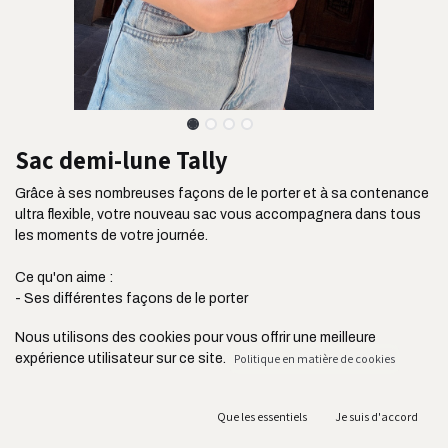
Sac demi-lune Tally
Grâce à ses nombreuses façons de le porter et à sa contenance
ultra flexible, votre nouveau sac vous accompagnera dans tous
les moments de votre journée.
Ce qu'on aime :
- Ses différentes façons de le porter
- Sa taille idéale et sa contenance flexible
Nous utilisons des cookies pour vous offrir une meilleure
- Son côté à la fois chic et décontracté
expérience utilisateur sur ce site.
Politique en matière de cookies
- Ses deux poches extérieures zippées et sa poche intérieure
plaquée
- Son tissu ultra résistant issu de l'industrie de l'ameublement
Que les essentiels
Je suis d'accord
- Sa bandoulière réglable jusqu'à 86 cm
- Sa fabrication au Portugal et en circuit court acheminé en