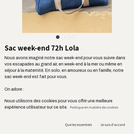
Sac week-end 72h Lola
Nous avons imaginé notre sac week-end pour vous suivre dans
vos escapades au grand air, en week-end à la mer ou même en
séjour à la maternité. En solo, en amoureux ou en famille, notre
sac week-end est fait pour vous.
On adore :
- Sa contenance de 44L
Nous utilisons des cookies pour vous offrir une meilleure
- Ses 3 poches extérieures : idéal pour y ranger ses billets, un livre
expérience utilisateur sur ce site.
Politique en matière de cookies
etc
- Ses deux grandes poches intérieures
- Son passant de maintien à la valise : ultra pratique
Que les essentiels
Je suis d'accord
- Son tissu ultra résistant issu de l'industrie de l'ameublement et
son zip YKK