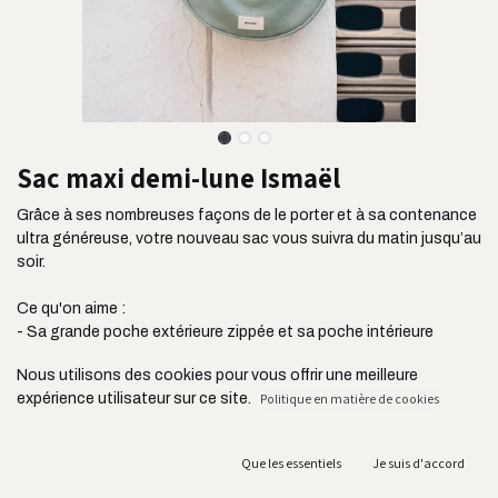
Sac maxi demi-lune Ismaël
Grâce à ses nombreuses façons de le porter et à sa contenance
ultra généreuse, votre nouveau sac vous suivra du matin jusqu’au
soir.
Ce qu'on aime :
- Sa grande poche extérieure zippée et sa poche intérieure
plaquée
Nous utilisons des cookies pour vous offrir une meilleure
- Ses différentes façons de le porter
expérience utilisateur sur ce site.
Politique en matière de cookies
- Sa grande taille et sa contenance ultra pratique
- Son tissu ultra résistant issu de l'industrie de l'ameublement Sa
bandoulière réglable jusqu’à 110 cm
Que les essentiels
Je suis d'accord
- Sa fabrication au Portugal et en circuit court acheminé en
France par camion